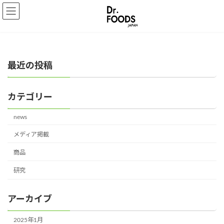
コ
ナ
ン
ビ
テ
ゲ
ン
ー
ツ
シ
へ
ョ
最近の投稿
ス
ン
キ
に
ッ
移
カテゴリー
プ
動
news
メディア掲載
商品
研究
アーカイブ
2025年1月